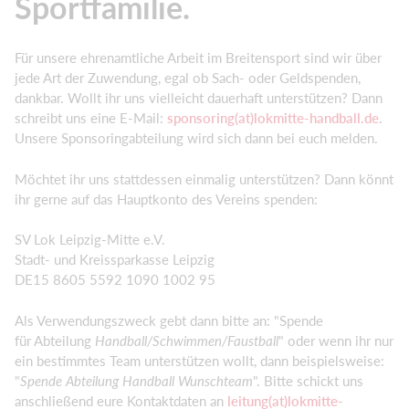
Sportfamilie.
Für unsere ehrenamtliche Arbeit im Breitensport sind wir über
jede Art der Zuwendung, egal ob Sach- oder Geldspenden,
dankbar. Wollt ihr uns vielleicht dauerhaft unterstützen? Dann
schreibt uns eine E-Mail:
sponsoring(at)lokmitte-handball.de
.
Unsere Sponsoringabteilung wird sich dann bei euch melden.
Möchtet ihr uns stattdessen einmalig unterstützen? Dann könnt
ihr gerne auf das Hauptkonto des Vereins spenden:
SV Lok Leipzig-Mitte e.V.
Stadt- und Kreissparkasse Leipzig
DE15 8605 5592 1090 1002 95
Als Verwendungszweck gebt dann bitte an: "Spende
für Abteilung
Handball/Schwimmen/Faustball
" oder wenn ihr nur
ein bestimmtes Team unterstützen wollt, dann beispielsweise:
"
Spende Abteilung Handball
Wunschteam
". Bitte schickt uns
anschließend eure Kontaktdaten an
leitung(at)lokmitte-