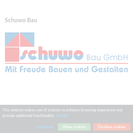
Schuwo Bau
This website makes use of cookies to enhance browsing experience and
Kontakt:
provide additional functionality.
Details
Customize
Allow cookies
Disallow cookies
Paunsdorfer Straße 6