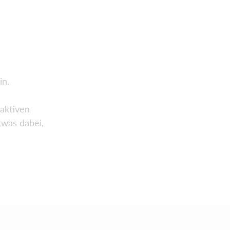
in.
aktiven
twas dabei,