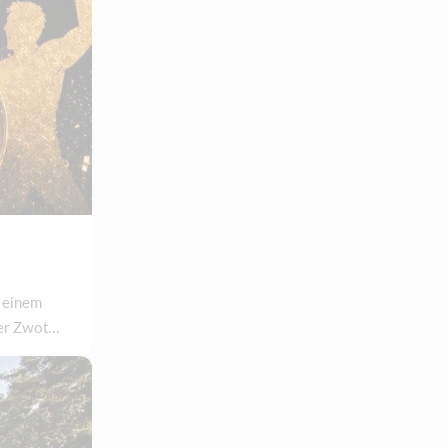
h einem
er Zwot...