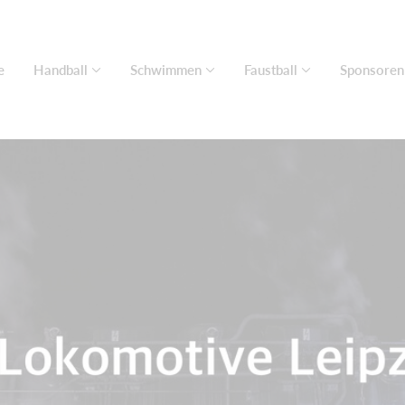
e
Handball
Schwimmen
Faustball
Sponsoren