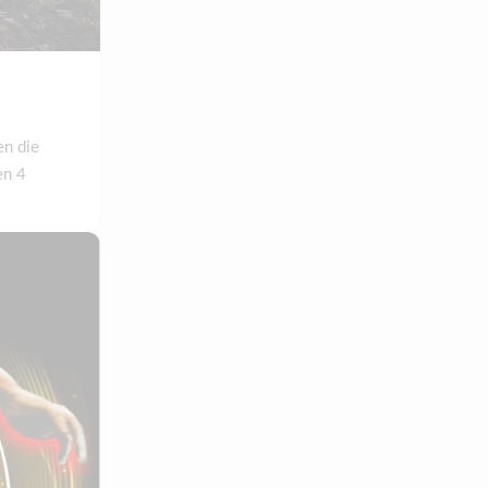
en die
en 4